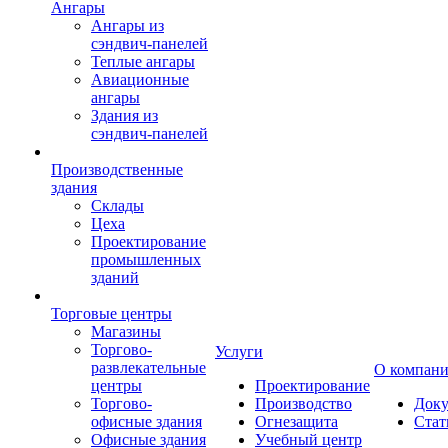
Ангары
Ангары из
сэндвич-панелей
Теплые ангары
Авиационные
ангары
Здания из
сэндвич-панелей
Производственные
здания
Склады
Цеха
Проектирование
промышленных
зданий
Торговые центры
Магазины
Торгово-
Услуги
развлекательные
О компан
центры
Проектирование
Торгово-
Производство
Док
офисные здания
Огнезащита
Стат
Офисные здания
Учебный центр