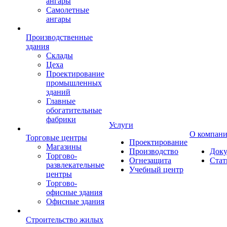
ангары
Самолетные
ангары
Производственные
здания
Склады
Цеха
Проектирование
промышленных
зданий
Главные
обогатительные
фабрики
Услуги
О компан
Торговые центры
Проектирование
Магазины
Производство
Док
Торгово-
Огнезащита
Стат
развлекательные
Учебный центр
центры
Торгово-
офисные здания
Офисные здания
Строительство жилых